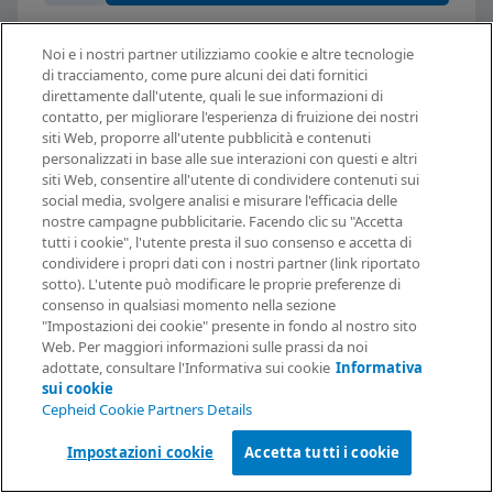
Noi e i nostri partner utilizziamo cookie e altre tecnologie
di tracciamento, come pure alcuni dei dati fornitici
direttamente dall'utente, quali le sue informazioni di
contatto, per migliorare l'esperienza di fruizione dei nostri
siti Web, proporre all'utente pubblicità e contenuti
personalizzati in base alle sue interazioni con questi e altri
siti Web, consentire all'utente di condividere contenuti sui
Serie di sistemi
social media, svolgere analisi e misurare l'efficacia delle
nostre campagne pubblicitarie. Facendo clic su "Accetta
Richiesta di informazioni
tutti i cookie", l'utente presta il suo consenso e accetta di
GeneXpert®
condividere i propri dati con i nostri partner (link riportato
sotto). L'utente può modificare le proprie preferenze di
consenso in qualsiasi momento nella sezione
"Impostazioni dei cookie" presente in fondo al nostro sito
Web. Per maggiori informazioni sulle prassi da noi
Disponibile in configurazioni a 4, 16, 48 o 80
adottate, consultare l'Informativa sui cookie
Informativa
moduli, ciascun sistema dispone del
sui cookie
Cepheid Cookie Partners Details
comprovato modulo GeneXpert® di Cepheid
come nucleo analitico e utilizza la nostra
Impostazioni cookie
Accetta tutti i cookie
tecnologia brevettata delle cartucce per ogni