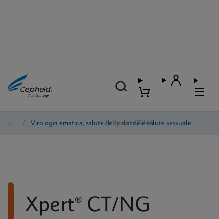
Test
/
Virologia ematica, salute delle donne e salute sessuale
/
Xpert® CT/NG
Xpert® CT/NG