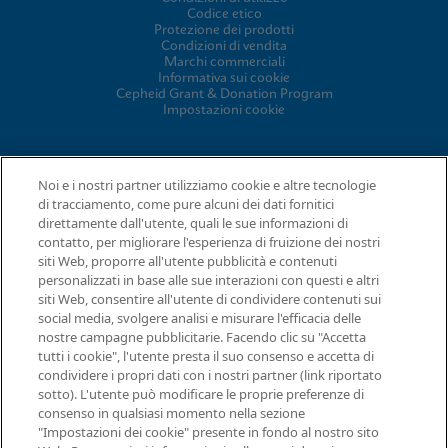
Codice etico
Protezione dei prodotti
Condizioni di vendita
Marchi commerciali
Informativa sui cookie
Cepheid Grant & Donation Program
Impostazioni cookie
ACCORDI
Noi e i nostri partner utilizziamo cookie e altre tecnologie
di tracciamento, come pure alcuni dei dati fornitici
Accordo sul trattamento dei dati
direttamente dall'utente, quali le sue informazioni di
Comunità partner
contatto, per migliorare l'esperienza di fruizione dei nostri
Termini e condizioni della sicurezza delle informazioni
siti Web, proporre all'utente pubblicità e contenuti
personalizzati in base alle sue interazioni con questi e altri
siti Web, consentire all'utente di condividere contenuti sui
© 2026 Cepheid. Cepheid®, il logo Cepheid, GeneXpert®, Xpert®
social media, svolgere analisi e misurare l'efficacia delle
e I-CORE® sono marchi di Cepheid, registrati negli USA e in altri
nostre campagne pubblicitarie. Facendo clic su "Accetta
Richiesta di informazioni
Paesi.
tutti i cookie", l'utente presta il suo consenso e accetta di
condividere i propri dati con i nostri partner (link riportato
sotto). L'utente può modificare le proprie preferenze di
consenso in qualsiasi momento nella sezione
"Impostazioni dei cookie" presente in fondo al nostro sito