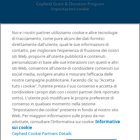
Cepheid Grant & Donation Program
Impostazioni cookie
ACCORDI
Noi e i nostri partner utilizziamo cookie e altre tecnologie
di tracciamento, come pure alcuni dei dati fornitici
Accordo sul trattamento dei dati
direttamente dall'utente, quali le sue informazioni di
Comunità partner
contatto, per migliorare l'esperienza di fruizione dei nostri
Termini e condizioni della sicurezza delle informazioni
siti Web, proporre all'utente pubblicità e contenuti
personalizzati in base alle sue interazioni con questi e altri
siti Web, consentire all'utente di condividere contenuti sui
© 2026 Cepheid. Cepheid®, il logo Cepheid, GeneXpert®, Xpert®
social media, svolgere analisi e misurare l'efficacia delle
e I-CORE® sono marchi di Cepheid, registrati negli USA e in altri
nostre campagne pubblicitarie. Facendo clic su "Accetta
Richiesta di informazioni
Paesi.
tutti i cookie", l'utente presta il suo consenso e accetta di
condividere i propri dati con i nostri partner (link riportato
sotto). L'utente può modificare le proprie preferenze di
consenso in qualsiasi momento nella sezione
"Impostazioni dei cookie" presente in fondo al nostro sito
Web. Per maggiori informazioni sulle prassi da noi
adottate, consultare l'Informativa sui cookie
Informativa
sui cookie
Cepheid Cookie Partners Details