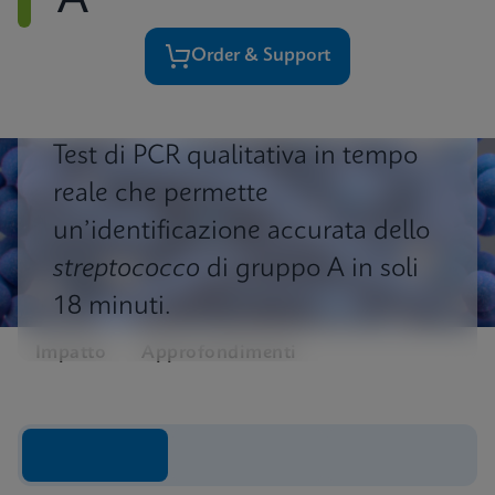
A
Order & Support
Test di PCR qualitativa in tempo
reale che permette
un’identificazione accurata dello
streptococco
di gruppo A in soli
18 minuti.
Impatto
Approfondimenti