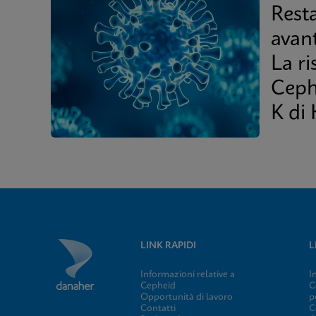
Rest
avant
La ri
Ceph
K di
LINK RAPIDI
L
Informazioni relative a
I
Cepheid
C
Opportunità di lavoro
p
Contatti
C