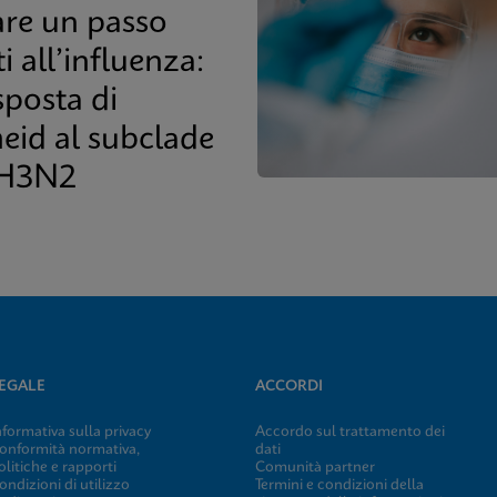
are un passo
i all’influenza:
sposta di
eid al subclade
 H3N2
EGALE
ACCORDI
nformativa sulla privacy
Accordo sul trattamento dei
onformità normativa,
dati
olitiche e rapporti
Comunità partner
ondizioni di utilizzo
Termini e condizioni della