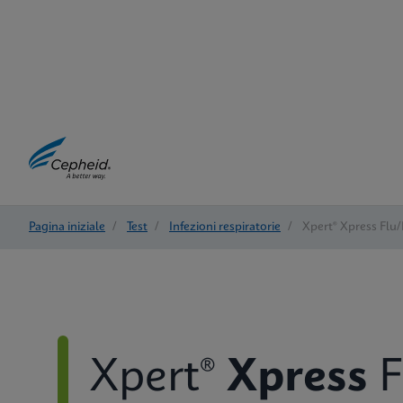
Pagina iniziale
/
Test
/
Infezioni respiratorie
/
Xpert® Xpress Flu
Xpert®
Xpress
F