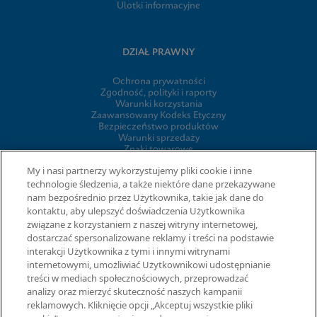
Ulotki informacyjne
DZIAŁ PRAWNY
Ochrona prywatności
Zgodność, polityki i raporty
Warunki korzystania
Zaawansowany Kodeks Etyczny
Bezpieczeństwo produktów
Warunki sprzedaży
Znaki towarowe
Informacja o plikach cookie firmy
My i nasi partnerzy wykorzystujemy pliki cookie i inne
Cepheid Grant & Donation Program
technologie śledzenia, a także niektóre dane przekazywane
Ustawienia plików cookie
nam bezpośrednio przez Użytkownika, takie jak dane do
kontaktu, aby ulepszyć doświadczenia Użytkownika
związane z korzystaniem z naszej witryny internetowej,
UMOWY
dostarczać spersonalizowane reklamy i treści na podstawie
interakcji Użytkownika z tymi i innymi witrynami
Umowa o przetwarzaniu danych
internetowymi, umożliwiać Użytkownikowi udostępnianie
Społeczności partnerów
treści w mediach społecznościowych, przeprowadzać
Information Security Terms and Conditions
analizy oraz mierzyć skuteczność naszych kampanii
reklamowych. Kliknięcie opcji „Akceptuj wszystkie pliki