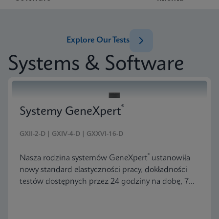
Explore Our Tests
Systems & Software
®
Systemy GeneXpert
GXII-2-D | GXIV-4-D | GXXVI-16-D
®
Nasza rodzina systemów GeneXpert
ustanowiła
nowy standard elastyczności pracy, dokładności
testów dostępnych przez 24 godziny na dobę, 7
dni w tygodniu oraz przyjaznej dla użytkownika
konstrukcji — wszystko w zdumiewająco pięknym
i zwartym opakowaniu.