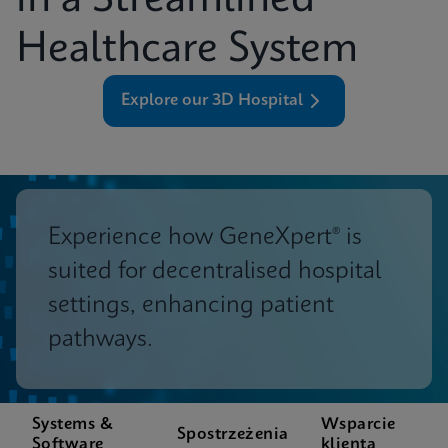
in a Streamlined
Healthcare System
Explore our 3D Hospital
Experience how GeneXpert® is
suited for decentralised hospital
settings, enhancing patient
pathways.
Systems &
Wsparcie
Spostrzeżenia
Software
klienta