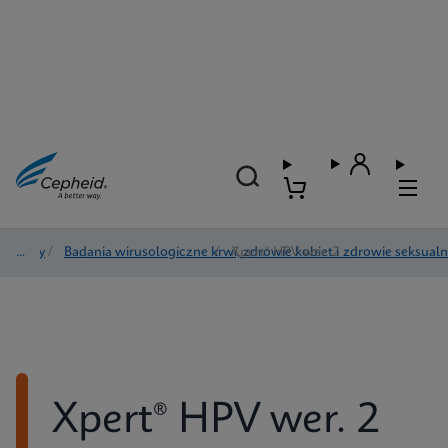
Testy
/
Badania wirusologiczne krwi, zdrowie kobiet i zdrowie seksual
/
Xpert® HPV wer. 2
Xpert® HPV wer. 2