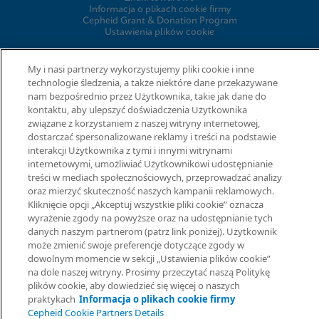
Informacja o plikach cookie firmy
Cepheid Grant & Donation Program
Ustawienia plików cookie
My i nasi partnerzy wykorzystujemy pliki cookie i inne
UMOWY
technologie śledzenia, a także niektóre dane przekazywane
nam bezpośrednio przez Użytkownika, takie jak dane do
kontaktu, aby ulepszyć doświadczenia Użytkownika
Umowa o przetwarzaniu danych
Społeczności partnerów
związane z korzystaniem z naszej witryny internetowej,
Information Security Terms and Conditions
dostarczać spersonalizowane reklamy i treści na podstawie
interakcji Użytkownika z tymi i innymi witrynami
internetowymi, umożliwiać Użytkownikowi udostępnianie
treści w mediach społecznościowych, przeprowadzać analizy
© 2026 Cepheid. Cepheid®, logo Cepheid, GeneXpert®, Xpert® i
oraz mierzyć skuteczność naszych kampanii reklamowych.
I-CORE® to znaki towarowe spółki Cepheid, zarejestrowane w
Kliknięcie opcji „Akceptuj wszystkie pliki cookie” oznacza
USA i w innych krajach.
wyrażenie zgody na powyższe oraz na udostępnianie tych
danych naszym partnerom (patrz link poniżej). Użytkownik
może zmienić swoje preferencje dotyczące zgody w
Poproś o informac
dowolnym momencie w sekcji „Ustawienia plików cookie”
na dole naszej witryny. Prosimy przeczytać naszą Politykę
plików cookie, aby dowiedzieć się więcej o naszych
praktykach
Informacja o plikach cookie firmy
Cepheid Cookie Partners Details