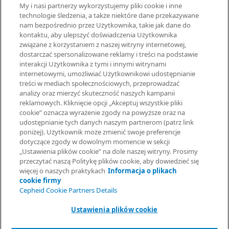
My i nasi partnerzy wykorzystujemy pliki cookie i inne
Cepheid Grant & Donation Program
technologie śledzenia, a także niektóre dane przekazywane
Ustawienia plików cookie
nam bezpośrednio przez Użytkownika, takie jak dane do
kontaktu, aby ulepszyć doświadczenia Użytkownika
związane z korzystaniem z naszej witryny internetowej,
UMOWY
dostarczać spersonalizowane reklamy i treści na podstawie
interakcji Użytkownika z tymi i innymi witrynami
Umowa o przetwarzaniu danych
internetowymi, umożliwiać Użytkownikowi udostępnianie
Społeczności partnerów
treści w mediach społecznościowych, przeprowadzać
Information Security Terms and Conditions
analizy oraz mierzyć skuteczność naszych kampanii
reklamowych. Kliknięcie opcji „Akceptuj wszystkie pliki
cookie” oznacza wyrażenie zgody na powyższe oraz na
© 2026 Cepheid. Cepheid®, logo Cepheid, GeneXpert®, Xpert® i
udostępnianie tych danych naszym partnerom (patrz link
I-CORE® to znaki towarowe spółki Cepheid, zarejestrowane w
poniżej). Użytkownik może zmienić swoje preferencje
USA i w innych krajach.
dotyczące zgody w dowolnym momencie w sekcji
Poproś o informacje
„Ustawienia plików cookie” na dole naszej witryny. Prosimy
przeczytać naszą Politykę plików cookie, aby dowiedzieć się
więcej o naszych praktykach
Informacja o plikach
cookie firmy
Cepheid Cookie Partners Details
Ustawienia plików cookie