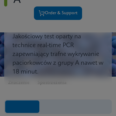
A
Order & Support
Jakościowy test oparty na
technice real-time PCR
zapewniający trafne wykrywanie
paciorkowców
z grupy A nawet w
18 minut.
Znaczenie
Spostrzeżenia