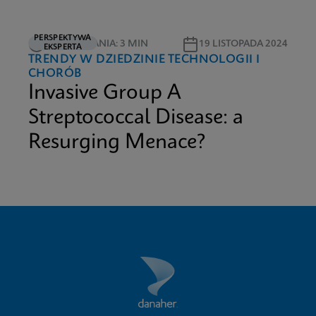
PERSPEKTYWA
CZAS CZYTANIA: 3 MIN
19 LISTOPADA 2024
EKSPERTA
TRENDY W DZIEDZINIE TECHNOLOGII I
CHORÓB
Invasive Group A
Streptococcal Disease: a
Resurging Menace?