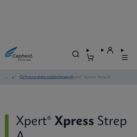
Testy
/
Ochrona dróg oddechowych
/
Xpert® Xpress Strep A
Xpert®
Xpress
Strep