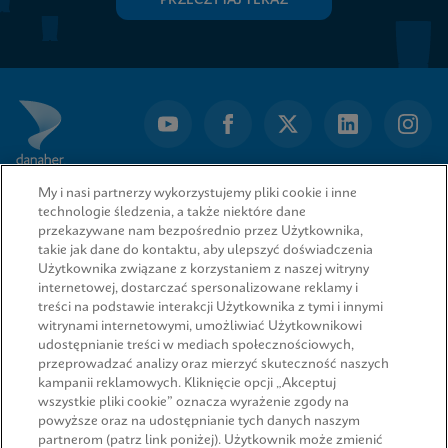
PRZECZYTAJ TERAZ
My i nasi partnerzy wykorzystujemy pliki cookie i inne
technologie śledzenia, a także niektóre dane
przekazywane nam bezpośrednio przez Użytkownika,
takie jak dane do kontaktu, aby ulepszyć doświadczenia
Użytkownika związane z korzystaniem z naszej witryny
internetowej, dostarczać spersonalizowane reklamy i
treści na podstawie interakcji Użytkownika z tymi i innymi
witrynami internetowymi, umożliwiać Użytkownikowi
udostępnianie treści w mediach społecznościowych,
przeprowadzać analizy oraz mierzyć skuteczność naszych
SZYBKIE ŁĄCZA
kampanii reklamowych. Kliknięcie opcji „Akceptuj
wszystkie pliki cookie” oznacza wyrażenie zgody na
powyższe oraz na udostępnianie tych danych naszym
partnerom (patrz link poniżej). Użytkownik może zmienić