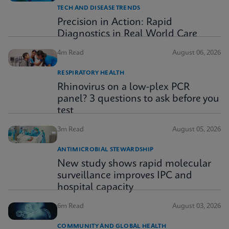
TECH AND DISEASE TRENDS
Precision in Action: Rapid
Diagnostics in Real World Care
4m Read
August 06, 2026
RESPIRATORY HEALTH
Rhinovirus on a low-plex PCR
panel? 3 questions to ask before you
test
3m Read
August 05, 2026
ANTIMICROBIAL STEWARDSHIP
New study shows rapid molecular
surveillance improves IPC and
hospital capacity
6m Read
August 03, 2026
COMMUNITY AND GLOBAL HEALTH