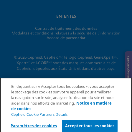
ENTENTES
Contrat de traitement des données
Modalités et conditions relatives à la sécurité de l’information
Accord de partenariat
© 2026 Cepheid. Cepheidᴹᴰ, le logo Cepheid, GeneXpertᴹᴰ,
Demande de renseignements
Xpertᴹᴰ et I-COREᴹᴰ sont des marques commerciales de
Cepheid, déposées aux États-Unis et dans d'autres pays.
En cliquant sur « Accepter tous les cookies », vous acceptez
le stockage des cookies sur votre appareil pour améliorer
la navigation sur le site, analyser l’utilisation du site et nous
aider dans nos efforts de marketing.
Notice en matière
de cookies
Cepheid Cookie Partners Details
Paramètres des cookies
Accepter tous les cookies