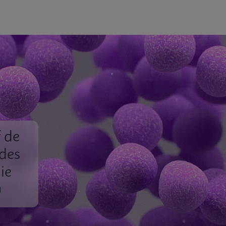
f de
des
ie
)