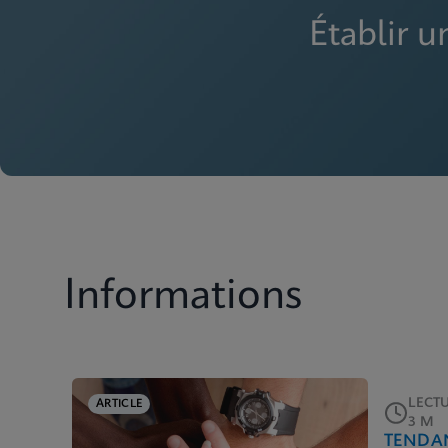
Établir u
Informations
LECT
ARTICLE
3 M
TENDAN