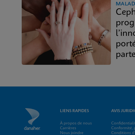
MALAD
Ceph
prog
l’inn
port
parte
LIENS RAPIDES
AVIS JURID
À propos de nous
Confidentiali
Carrières
Conformité, p
Nous joindre
Conditions d’