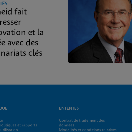
IES
eid fait
resser
ovation et la
ée avec des
nariats clés
IQUE
ENTENTES
té
Contrat de traitement des
olitiques et rapports
données
utilisation
Modalités et conditions relatives