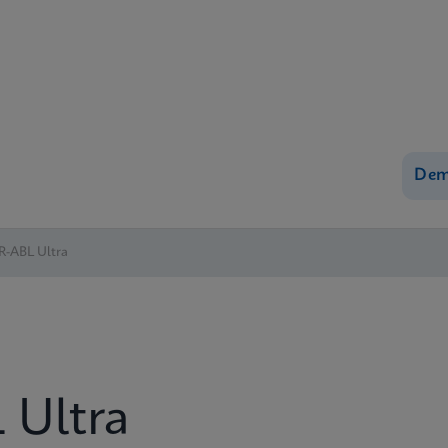
Dem
R-ABL Ultra
 Ultra