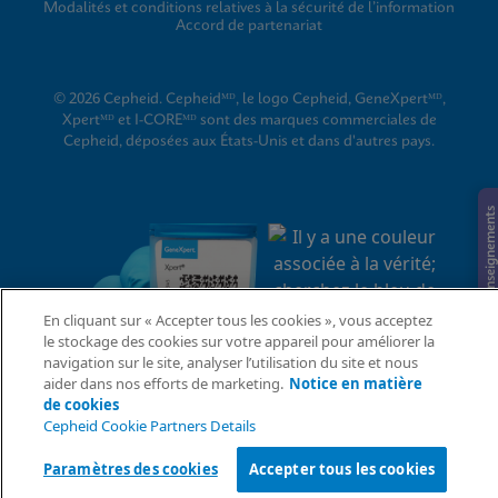
Modalités et conditions relatives à la sécurité de l’information
Accord de partenariat
© 2026 Cepheid. Cepheidᴹᴰ, le logo Cepheid, GeneXpertᴹᴰ,
Xpertᴹᴰ et I-COREᴹᴰ sont des marques commerciales de
Cepheid, déposées aux États-Unis et dans d'autres pays.
Demande de renseignements
En cliquant sur « Accepter tous les cookies », vous acceptez
le stockage des cookies sur votre appareil pour améliorer la
navigation sur le site, analyser l’utilisation du site et nous
aider dans nos efforts de marketing.
Notice en matière
de cookies
Cepheid Cookie Partners Details
Paramètres des cookies
Accepter tous les cookies