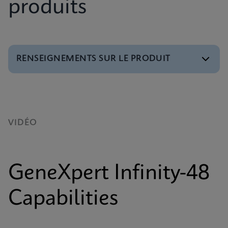
produits
RENSEIGNEMENTS SUR LE PRODUIT
Brochure
Brochure sur les systèmes Infinity GeneXpert
ANGLAIS
VIDÉO
Brochure
Services mondiaux de Cepheid
GeneXpert Infinity-48
ANGLAIS
Capabilities