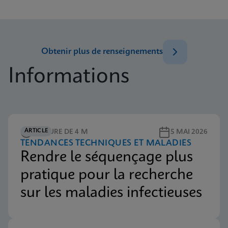
Brochure
Cepheid C360 Brochure US-IVD
ANGLAIS
Obtenir plus de renseignements
Informations
Brochure
Cepheid GeneXpert Xpress System Brochure US-
IVD
ANGLAIS
ARTICLE
LECTURE DE 4 M
5 MAI 2026
TENDANCES TECHNIQUES ET MALADIES
Document
Rendre le séquençage plus
C360 Privacy Policy 302-5345
pratique pour la recherche
ANGLAIS
sur les maladies infectieuses
Document
C360 Support & Analytics Terms & Conditions (US