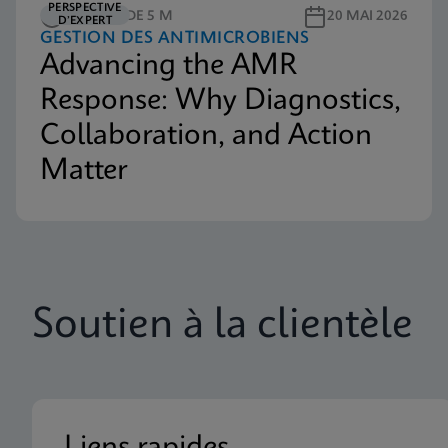
PERSPECTIVE
LECTURE DE 5 M
20 MAI 2026
only)
D’EXPERT
GESTION DES ANTIMICROBIENS
ANGLAIS
Advancing the AMR
Response: Why Diagnostics,
Document
Collaboration, and Action
C360 Support & Analytics Terms & Conditions
(Canada only)
Matter
ANGLAIS
Document
C360 Connectivity Solutions Agreement
ANGLAIS
Soutien à la clientèle