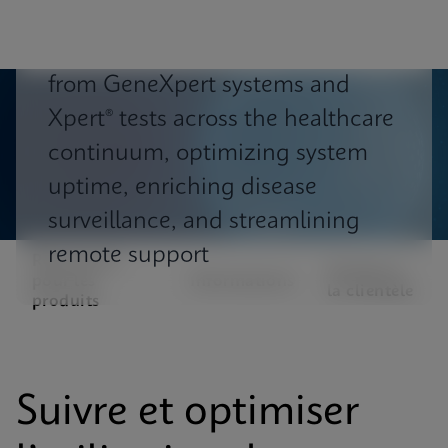
Cepheid C360 aggregates data
from GeneXpert systems and
Xpert® tests across the healthcare
continuum, optimizing system
uptime, enriching disease
surveillance, and streamlining
remote support
Ressources
Soutien à
pour les
Informations
la clientèle
produits
Suivre et optimiser