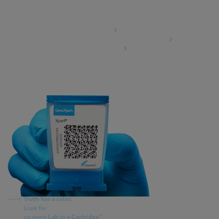
Agreements
Data Processing Agreement
Information Security Terms and Conditions
Business Associate Agreement