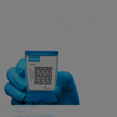
Agreements
Data Processing Agreement
Information Security Terms and Conditions
Business Associate Agreement