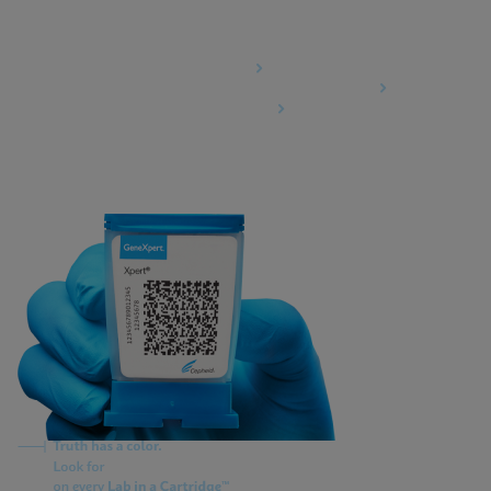
Agreements
Data Processing Agreement
Information Security Terms and Conditions
Business Associate Agreement