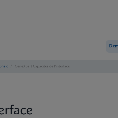
Dem
epheid
/
GeneXpert Capacités de l’interface
erface