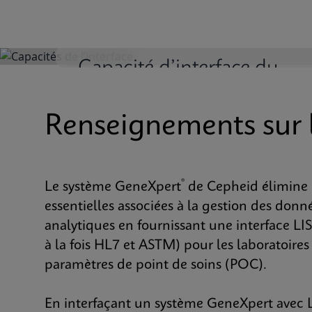
Capacité d’interface du
système d’information de
laboratoire (SIL)
Renseignements sur 
®
Le système GeneXpert
de Cepheid élimine 
essentielles associées à la gestion des donné
analytiques en fournissant une interface LIS
à la fois HL7 et ASTM) pour les laboratoires 
paramètres de point de soins (POC).
En interfaçant un système GeneXpert avec LIS