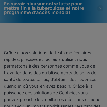
En savoir plus sur notre lutte pour
mettre fin à la tuberculose et notre
programme d’accès mondial
Les vidéos nécessitent
Cookies fonctionnels
l'activation des cookies
activés
fonctionnels
Afficher & mettre à jour vos paramètres de
cookies
Veuillez noter :
L'activation des cookies
Grâce à nos solutions de tests moléculaires
Afficher la politique de confidentialité
fonctionnels mettra à jour ces
paramètres pour tous les cookies
rapides, précises et faciles à utiliser, nous
Afficher & mettre à jour vos paramètres de
Terminé
permettons à des personnes comme vous de
cookies
Afficher la politique de confidentialité
travailler dans des établissements de soins de
santé de toutes tailles, d’obtenir des réponses
Activer les cookies fonctionnels
quand et où vous en avez besoin. Grâce à la
puissance des solutions de Cepheid, vous
pouvez prendre les meilleures décisions cliniques
pour avoir un impact positif sur les résultats des