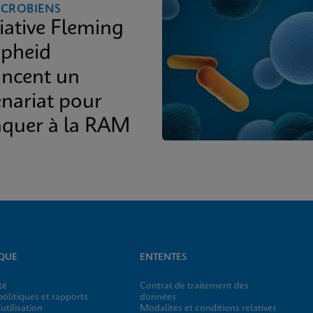
ICROBIENS
tiative Fleming
epheid
ncent un
enariat pour
taquer à la RAM
IQUE
ENTENTES
té
Contrat de traitement des
olitiques et rapports
données
utilisation
Modalités et conditions relatives