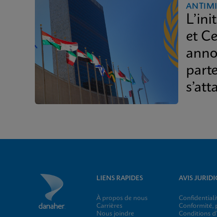
ANTIM
L’ini
et C
anno
part
s’at
LIENS RAPIDES
AVIS JURID
À propos de nous
Confidentiali
Carrières
Conformité, p
Nous joindre
Conditions d’