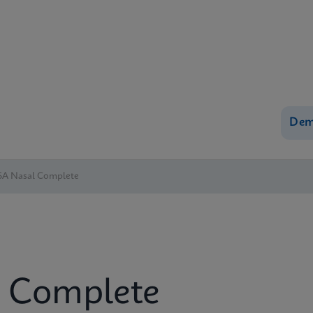
Dem
 SA Nasal Complete
l Complete