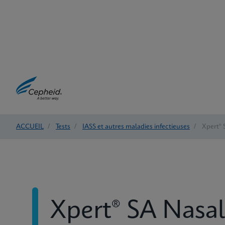
ACCUEIL
/
Tests
/
IASS et autres maladies infectieuses
/
Xpert®
Xpert® SA Nasa