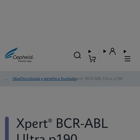
Pruebas
/
Oncología y genética humana
/
Xpert® BCR-ABL Ultra p190
Xpert® BCR-ABL