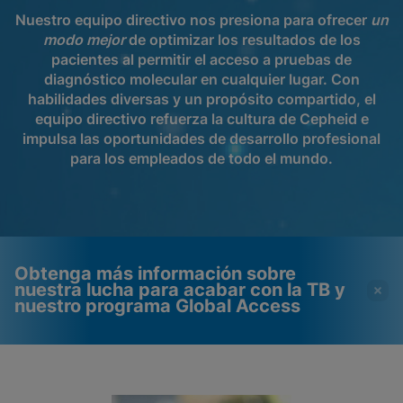
Nuestro equipo directivo nos presiona para ofrecer
un
modo mejor
de optimizar los resultados de los
pacientes al permitir el acceso a pruebas de
diagnóstico molecular en cualquier lugar. Con
habilidades diversas y un propósito compartido, el
equipo directivo refuerza la cultura de Cepheid e
impulsa las oportunidades de desarrollo profesional
para los empleados de todo el mundo.
Obtenga más información sobre
nuestra lucha para acabar con la TB y
nuestro programa Global Access
Los videos requieren que
Cookies funcionales