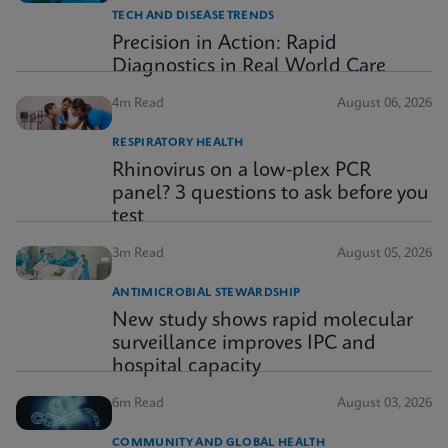
TECH AND DISEASE TRENDS
Precision in Action: Rapid
Diagnostics in Real World Care
4m Read
August 06, 2026
RESPIRATORY HEALTH
Rhinovirus on a low-plex PCR
panel? 3 questions to ask before you
test
3m Read
August 05, 2026
ANTIMICROBIAL STEWARDSHIP
New study shows rapid molecular
surveillance improves IPC and
hospital capacity
6m Read
August 03, 2026
COMMUNITY AND GLOBAL HEALTH