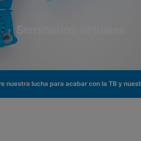
Seminarios virtuales
e nuestra lucha para acabar con la TB y nues
s