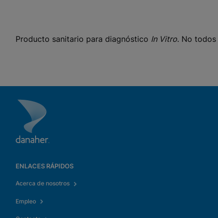
Ver política de privacidad
Por favor, tenga en cuenta:
Habilitar las cookies
funcionales actualizará esta configuración para todas las
cookies
Hecho
Ver y actualizar la configuración de cookies
Ver política de privacidad
Producto sanitario para diagnóstico
In Vitro
. No todos
Habilitar cookies funcio
ENLACES RÁPIDOS
Acerca de nosotros
Empleo