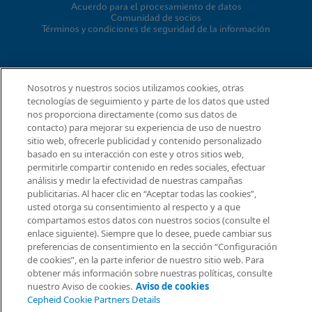
Acuerdo para el procesamiento de datos
Comunidad de socios
Términos y condiciones de seguridad de la información
© 2026 Cepheid. Cepheid®, el logotipo de Cepheid,
Nosotros y nuestros socios utilizamos cookies, otras
GeneXpert®, Xpert® e I-CORE® son marcas comerciales de
tecnologías de seguimiento y parte de los datos que usted
Cepheid, registradas en los EE. UU. y otros países.
nos proporciona directamente (como sus datos de
contacto) para mejorar su experiencia de uso de nuestro
sitio web, ofrecerle publicidad y contenido personalizado
basado en su interacción con este y otros sitios web,
permitirle compartir contenido en redes sociales, efectuar
análisis y medir la efectividad de nuestras campañas
publicitarias. Al hacer clic en “Aceptar todas las cookies”,
Solicitar info
usted otorga su consentimiento al respecto y a que
compartamos estos datos con nuestros socios (consulte el
enlace siguiente). Siempre que lo desee, puede cambiar sus
preferencias de consentimiento en la sección “Configuración
de cookies”, en la parte inferior de nuestro sitio web. Para
obtener más información sobre nuestras políticas, consulte
nuestro Aviso de cookies.
Aviso de cookies
Cepheid Cookie Partners Details