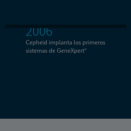
2006
Cepheid implanta los primeros 
L
sistemas de GeneXpert® 
d
M