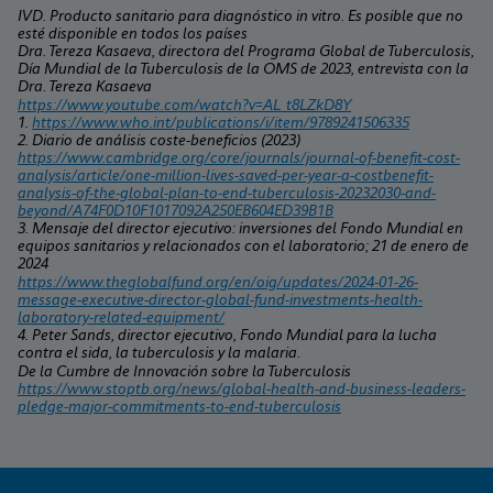
IVD. Producto sanitario para diagnóstico in vitro. Es posible que no 
esté disponible en todos los países
Dra. Tereza Kasaeva, directora del Programa Global de Tuberculosis, 
Día Mundial de la Tuberculosis de la OMS de 2023, entrevista con la 
Dra. Tereza Kasaeva
https://www.youtube.com/watch?v=AL_t8LZkD8Y
1. 
https://www.who.int/publications/i/item/9789241506335
2. Diario de análisis coste-beneficios (2023) 
https://www.cambridge.org/core/journals/journal-of-benefit-cost-
analysis/article/one-million-lives-saved-per-year-a-costbenefit-
analysis-of-the-global-plan-to-end-tuberculosis-20232030-and-
beyond/A74F0D10F1017092A250EB604ED39B1B
3. Mensaje del director ejecutivo: inversiones del Fondo Mundial en 
equipos sanitarios y relacionados con el laboratorio; 21 de enero de 
2024
https://www.theglobalfund.org/en/oig/updates/2024-01-26-
message-executive-director-global-fund-investments-health-
laboratory-related-equipment/
4. Peter Sands, director ejecutivo, Fondo Mundial para la lucha 
contra el sida, la tuberculosis y la malaria.
De la Cumbre de Innovación sobre la Tuberculosis 
https://www.stoptb.org/news/global-health-and-business-leaders-
pledge-major-commitments-to-end-tuberculosis