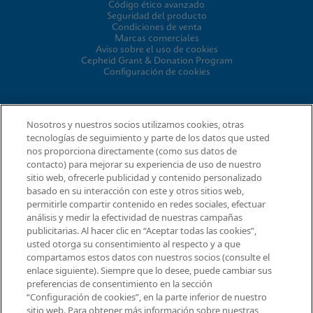
Código ético avanzado
Seguridad del producto
Condiciones de venta
Marcas comerciales
Aviso sobre el uso de cookies
Cepheid Grant & Donation Program
Configuración de cookies
CONCORDANCIA
Nosotros y nuestros socios utilizamos cookies, otras
tecnologías de seguimiento y parte de los datos que usted
Acuerdo para el procesamiento de datos
nos proporciona directamente (como sus datos de
Comunidad de socios
contacto) para mejorar su experiencia de uso de nuestro
Términos y condiciones de seguridad de la información
sitio web, ofrecerle publicidad y contenido personalizado
basado en su interacción con este y otros sitios web,
permitirle compartir contenido en redes sociales, efectuar
análisis y medir la efectividad de nuestras campañas
© 2026 Cepheid. Cepheid®, el logotipo de Cepheid,
publicitarias. Al hacer clic en “Aceptar todas las cookies”,
GeneXpert®, Xpert® e I-CORE® son marcas comerciales de
usted otorga su consentimiento al respecto y a que
Cepheid, registradas en los EE. UU. y otros países.
Solicitar información
compartamos estos datos con nuestros socios (consulte el
enlace siguiente). Siempre que lo desee, puede cambiar sus
preferencias de consentimiento en la sección
“Configuración de cookies”, en la parte inferior de nuestro
sitio web. Para obtener más información sobre nuestras