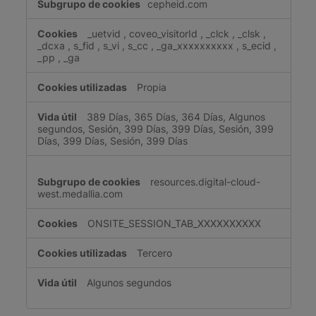
cepheid.com
_uetvid
,
coveo_visitorId
,
_clck
,
_clsk
,
_dcxa
,
s_fid
,
s_vi
,
s_cc
,
_ga_xxxxxxxxxx
,
s_ecid
,
_pp
,
_ga
Propia
389 Días, 365 Días, 364 Días, Algunos
segundos, Sesión, 399 Días, 399 Días, Sesión, 399
Días, 399 Días, Sesión, 399 Días
resources.digital-cloud-
west.medallia.com
ONSITE_SESSION_TAB_XXXXXXXXXX
Tercero
Algunos segundos