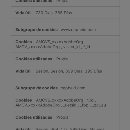
Propia
730 Días, 365 Días
www.cepheid.com
AMCVS_xxxxxAdobeOrg
,
AMCV_xxxxxAdobeOrg
,
visitor_id
,
*_id
Propia
Sesión, Sesión, 399 Días, 399 Días
cepheid.com
AMCVS_xxxxxAdobeOrg
,
*_id
,
AMCV_xxxxxAdobeOrg
,
_uetsid
,
_fbp
,
_gcl_au
Propia
Sesión, 364 Días, 399 Días, Algunos