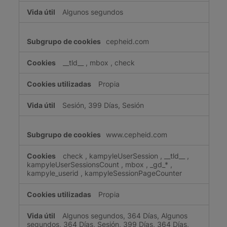
Algunos segundos
cepheid.com
__tld__
,
mbox
,
check
Propia
Sesión, 399 Días, Sesión
www.cepheid.com
check
,
kampyleUserSession
,
__tld__
,
kampyleUserSessionsCount
,
mbox
,
_gd_*
,
kampyle_userid
,
kampyleSessionPageCounter
Propia
Algunos segundos, 364 Días, Algunos
segundos, 364 Días, Sesión, 399 Días, 364 Días,