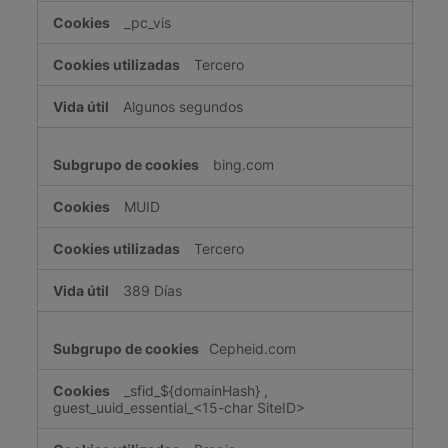
_pc_vis
Tercero
Algunos segundos
bing.com
MUID
Tercero
389 Días
Cepheid.com
_sfid_${domainHash}
,
guest_uuid_essential_<15-char SiteID>