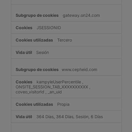
gateway.on24.com
JSESSIONID
Tercero
Sesión
www.cepheid.com
kampyleUserPercentile
,
ONSITE_SESSION_TAB_XXXXXXXXXX
,
coveo_visitorId
,
_an_uid
Propia
364 Días, 364 Días, Sesión, 6 Días