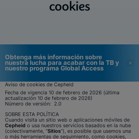
cookies
Obtenga más información sobre
nuestra lucha para acabar con la TB y
nuestro programa Global Access
Aviso de cookies de
Cepheid
Fecha de vigencia 10 de febrero de 2026 (última
Los videos requieren que las
Cookies funcionales
actualización 10 de febrero de 2026)
cookies funcionales estén
habilitadas
Número de versión:
2.0
habilitadas
Ver y actualizar la configuración de cookies
SOBRE ESTA POLÍTICA
Ver política de privacidad
Por favor, tenga en cuenta:
Habilitar las
Cuando visita un sitio web o aplicaciones móviles de
cookies funcionales actualizará esta
Cepheid
o usa nuestros servicios basados en la nube
configuración para todas las cookies
Hecho
(colectivamente, “
Sitios
”), es posible que usemos una
Ver y actualizar la configuración de cookies
o más herramientas de seguimiento, como cookies,
Ver política de privacidad