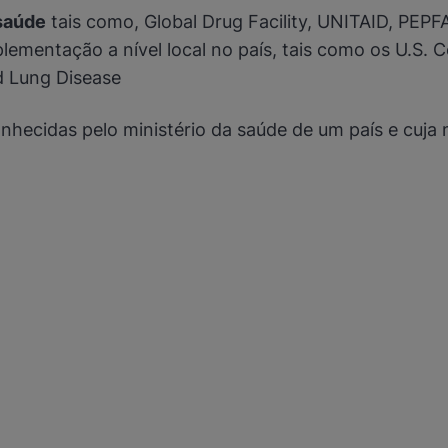
Tuvalu
saúde
tais como, Global Drug Facility, UNITAID, PEPF
Uganda
o
Ucrânia
ementação a nível local no país, tais como os U.S. C
Uruguai
d Lung Disease
Usbequistão
ova Guiné
Vanuatu
Venezuela
nhecidas pelo ministério da saúde de um país e cuja
Vietname
Sara Ocidental
Iémen
Zâmbia
 e Príncipe
Zimbabué
do com os regulamentos de comércio internacional aplicáveis.