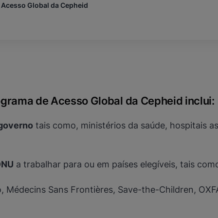
e Acesso Global da Cepheid
ia
Serra Leoa
car
Ilhas Salomão
Somália
África do Sul
Sri Lanca
São Cristóvão e Neves
ia
Santa Lúcia
São Vicente e Granadinas
rograma de Acesso Global da Cepheid inclui:
Sudão
ia
Sudão do Sul
a
Suriname
 governo
tais como, ministérios da saúde, hospitais a
a
Eswatini
gro
Tajiquistão
s
Tanzânia
ique
Tailândia
ONU
a trabalhar para ou em países elegíveis, tais co
r
Timor-Leste
Togo
, Médecins Sans Frontières, Save-the-Children, OXF
Tonga
Tunísia
ua
Turquemenistão