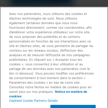
Avec nos partenaires, nous utilisons des cookies et
d’autres technologies de suivi. Nous utilisons
Quick Links
également certaines données que vous nous
About Us
fournissez directement, comme vos coordonnées, afin
Careers
d’améliorer votre expérience utilisateur sur notre site,
Contact Us
de vous proposer des publicités et du contenu
Package Inserts
personnalisés en fonction de vos interactions avec ce
Legal
site et d’autres sites, de vous permettre de partager du
Privacy
Compliance, Policies, and Reports
contenu sur les réseaux sociaux, d’effectuer des
Request Info
Terms of Use
analyses et de mesurer l’efficacité de nos campagnes
Advanced Code of Ethics
publicitaires. En cliquant sur « Accepter tous les
Product Security
cookies », vous consentez à leur utilisation et au
Terms of Sale
partage de ces données avec nos partenaires (voir le
Trademarks
lien ci-dessous). Vous pouvez modifier vos préférences
Cookies Notice
de consentement à tout moment dans la section «
Feedback
Cepheid Grant & Donation Program
Paramètres des cookies » en bas de notre site.
Paramètres des cookies
Consultez notre Notice en matière de cookies pour en
Agreements
savoir plus sur nos pratiques.
Notice en matière de
Data Processing Agreement
cookies
Partner Communities
Cepheid Cookie Partners Details
Information Security Terms and Conditions
© 2026 Cepheid. Cepheid®, the Cepheid logo,