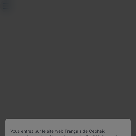
Quick Links
About Us
Careers
Contact Us
Package Inserts
Legal
Privacy
Compliance, Policies, and Reports
Terms of Use
Advanced Code of Ethics
Product Security
Terms of Sale
Trademarks
Cookies Notice
Cepheid Grant & Donation Program
Vous entrez sur le site web Français de Cepheid
Paramètres des cookies