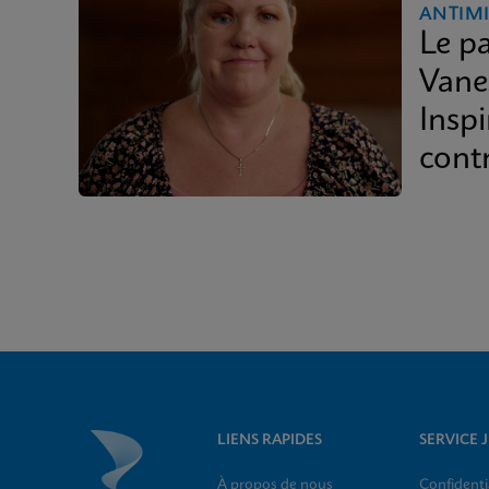
ANTIM
Le p
Vanes
Inspi
cont
LIENS RAPIDES
SERVICE 
À propos de nous
Confidenti