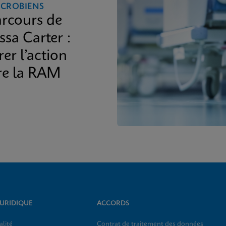
ICROBIENS
arcours de
sa Carter :
rer l’action
re la RAM
JURIDIQUE
ACCORDS
alité
Contrat de traitement des données