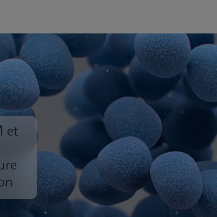
 et
ure
ron