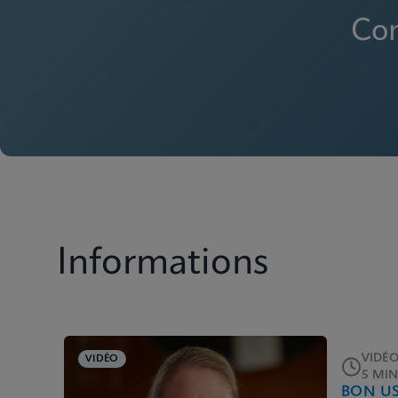
Con
Informations
VIDÉO
VIDÉO
5 MI
BON U