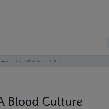
tieuses
/
Xpert® MRSA/SA Blood Culture
 Blood Culture