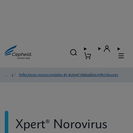
Tests
/
Infections nosocomiales et autres maladies infectieuses
/
Xpert® Norovirus
Xpert® Norovirus