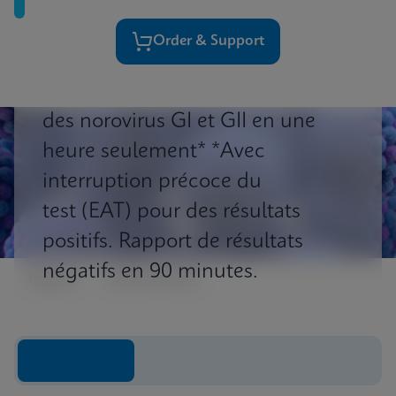
Order & Support
Identification rapide et précise
des norovirus GI et GII en une
heure seulement* *Avec
interruption précoce du
test (EAT) pour des résultats
positifs. Rapport de résultats
négatifs en 90 minutes.
Impact
Informations