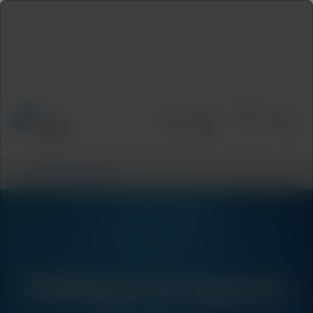
Accueil
/
À propos de nous
/
Conformité, politiques et rapports
Politiques et rapports