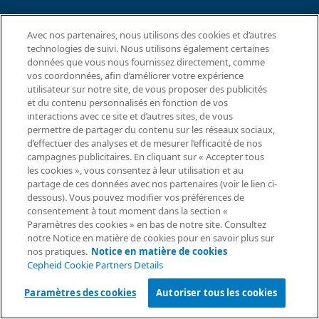
ACCORDS
Avec nos partenaires, nous utilisons des cookies et d’autres
technologies de suivi. Nous utilisons également certaines
Contrat de traitement des données
données que vous nous fournissez directement, comme
Communautés de partenaires
vos coordonnées, afin d’améliorer votre expérience
Conditions générales relatives à la sécurité de l’information
utilisateur sur notre site, de vous proposer des publicités
et du contenu personnalisés en fonction de vos
interactions avec ce site et d’autres sites, de vous
© 2026 Cepheid. Cepheid®, le logo Cepheid, GeneXpert®,
permettre de partager du contenu sur les réseaux sociaux,
Xpert® et I-CORE® sont des marques commerciales de Cepheid
d’effectuer des analyses et de mesurer l’efficacité de nos
Demande d’information
enregistrées aux États-Unis et dans d’autres pays.
campagnes publicitaires. En cliquant sur « Accepter tous
les cookies », vous consentez à leur utilisation et au
partage de ces données avec nos partenaires (voir le lien ci-
dessous). Vous pouvez modifier vos préférences de
consentement à tout moment dans la section «
Paramètres des cookies » en bas de notre site. Consultez
notre Notice en matière de cookies pour en savoir plus sur
nos pratiques.
Notice en matière de cookies
Cepheid Cookie Partners Details
Paramètres des cookies
Autoriser tous les cookies