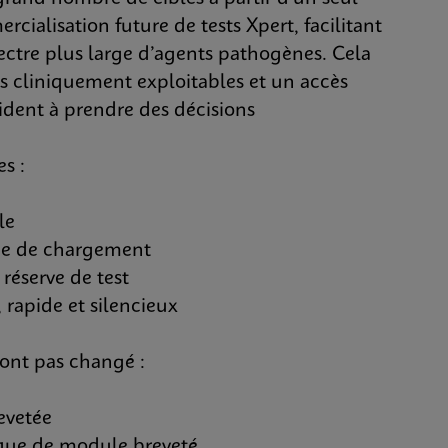
cialisation future de tests Xpert, facilitant
pectre plus large d’agents pathogènes. Cela
ats cliniquement exploitables et un accès
aident à prendre des décisions
es :
le
e de chargement
éserve de test
rapide et silencieux
'ont pas changé :
vetée
ue de module breveté