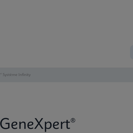
 Système Infinity
y GeneXpert®