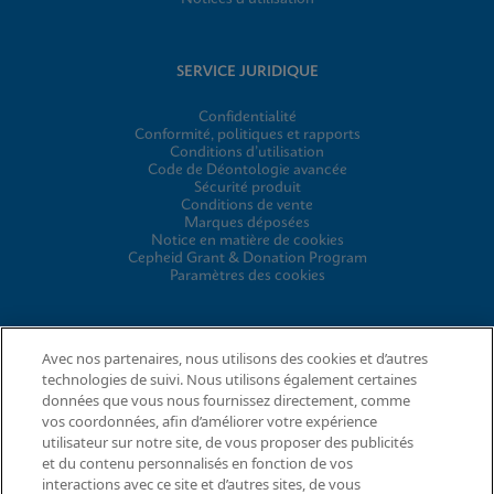
SERVICE JURIDIQUE
Confidentialité
Conformité, politiques et rapports
Conditions d’utilisation
Code de Déontologie avancée
Sécurité produit
Conditions de vente
Marques déposées
Notice en matière de cookies
Cepheid Grant & Donation Program
Paramètres des cookies
ACCORDS
Avec nos partenaires, nous utilisons des cookies et d’autres
technologies de suivi. Nous utilisons également certaines
Contrat de traitement des données
données que vous nous fournissez directement, comme
Communautés de partenaires
vos coordonnées, afin d’améliorer votre expérience
Conditions générales relatives à la sécurité de l’information
utilisateur sur notre site, de vous proposer des publicités
et du contenu personnalisés en fonction de vos
interactions avec ce site et d’autres sites, de vous