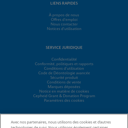
LIENS RAPIDES
À propos de nous
Offres d'emploi
Nous contacter
Notices d'utilisation
SERVICE JURIDIQUE
Confidentialité
Conformité, politiques et rapports
Conditions d’utilisation
Code de Déontologie avancée
Sécurité produit
Conditions de vente
Marques déposées
Notice en matière de cookies
Cepheid Grant & Donation Program
Paramètres des cookies
ACCORDS
Avec nos partenaires, nous utilisons des cookies et d’autres
technologies de suivi. Nous utilisons également certaines