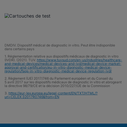
DMDIV. Dispositif médical de diagnostic in vitro. Peut être indisponible
dans certains pays
1. Réglementation relative aux dispositifs médicaux de diagnostic in vitro
(IVDR). (2021). TUV.
https://www.tuvsud.com/en-us/industries/healthcare-
and-medical-devices/medical-devices-and-ivd/medical-device-market-
approval-and-certification/eu-in-vitro-diagnostic-medical-device-
regulation/faqs-in-vitro-diagnostic-medical-device-regulation-ivdr
2. Règlement (UE) 2017/746 du Parlement européen et du Conseil du
5 avril 2017 sur les dispositifs médicaux de diagnostic in vitro et abrogeant
la directive 98/79/CE et la décision 2010/227/UE de la Commission
3.
https://eur-lex.europa.eu/legal-content/EN/TXT/HTML/?
uri=CELEX:32017R0746&from=EN