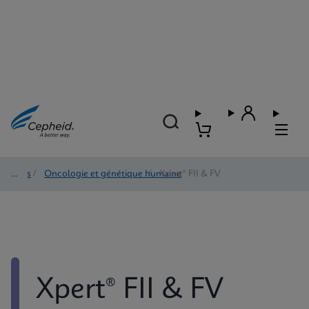
Tests
/
Oncologie et génétique humaine
/
Xpert® FII & FV
Xpert® FII & FV