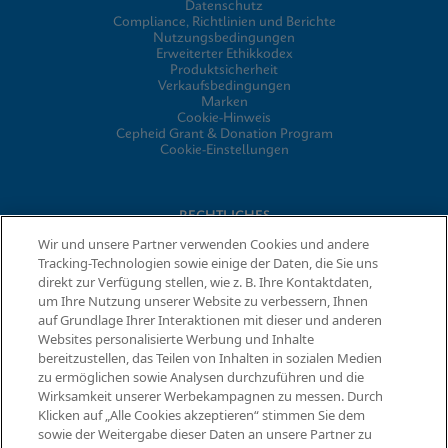
Datenschutz
Compliance, Richtlinien und Berichte
Nutzungsbedingungen
Erweiterter Ethikkodex
Produktsicherheit
Verkaufsbedingungen
Marken
Cookie-Hinweis
Cepheid Grant & Donation Program
Cookie-Einstellungen
RECHTLICHES
Wir und unsere Partner verwenden Cookies und andere
Datenschutzvereinbarung
Tracking-Technologien sowie einige der Daten, die Sie uns
Partner-Gemeinschaften
direkt zur Verfügung stellen, wie z. B. Ihre Kontaktdaten,
Allgemeine Geschäftsbedingungen für Informationssicherheit
um Ihre Nutzung unserer Website zu verbessern, Ihnen
auf Grundlage Ihrer Interaktionen mit dieser und anderen
Websites personalisierte Werbung und Inhalte
© 2026 Cepheid. Cepheid®, das Cepheid-Logo, GeneXpert®,
bereitzustellen, das Teilen von Inhalten in sozialen Medien
Xpert® und I-CORE® sind Marken von Cepheid, die in den USA
zu ermöglichen sowie Analysen durchzuführen und die
Informationen anfordern
und anderen Ländern eingetragen sind.
Wirksamkeit unserer Werbekampagnen zu messen. Durch
Klicken auf „Alle Cookies akzeptieren“ stimmen Sie dem
sowie der Weitergabe dieser Daten an unsere Partner zu