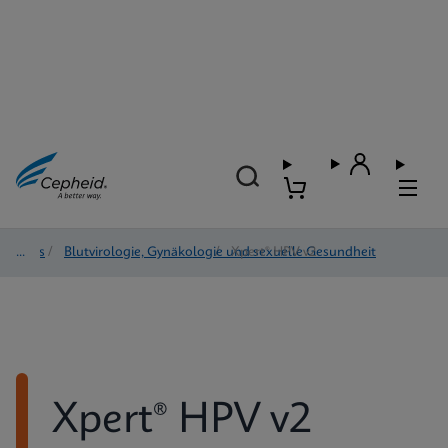
Tests
/
Blutvirologie, Gynäkologie und sexuelle Gesundheit
/
Xpert® HPV v2
Xpert® HPV v2