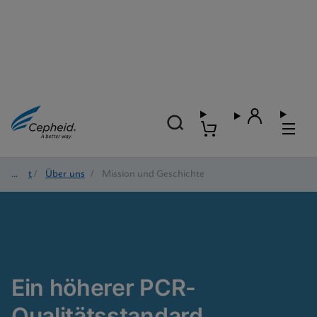
Start
/
Über uns
/
Mission und Geschichte
Ein höherer PCR-
Qualitätsstandard