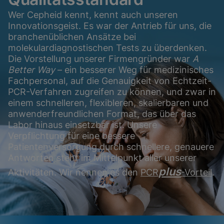
Wer Cepheid kennt, kennt auch unseren
Innovationsgeist. Es war der Antrieb für uns, die
branchenüblichen Ansätze bei
molekulardiagnostischen Tests zu überdenken.
Die Vorstellung unserer Firmengründer war
A
Better Way
– ein besserer Weg für medizinisches
Fachpersonal, auf die Genauigkeit von Echtzeit-
PCR-Verfahren zugreifen zu können, und zwar in
einem schnelleren, flexibleren, skalierbaren und
anwenderfreundlichen Format, das über das
Labor hinaus einsetzbar ist. Unsere
Verpflichtung für eine bessere
Patientenversorgung durch schnellere, genauere
Antworten steht im Mittelpunkt aller unserer
plus
Aktivitäten. Wir nennen es den
PCR
-Vorteil
.